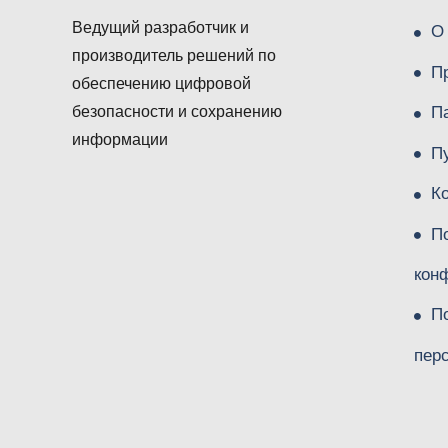
Ведущий разработчик и
О
производитель решений по
П
обеспечению цифровой
П
безопасности и сохранению
информации
П
К
П
кон
П
пер