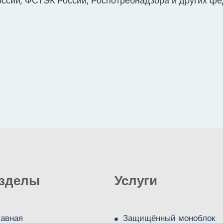
ссии, ФСТЭК России, Роспотребнадзора и других фе
зделы
Услуги
лавная
Защищённый моноблок