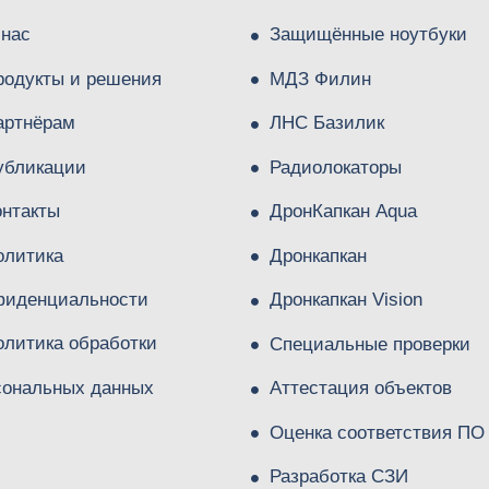
 нас
Защищённые ноутбуки
родукты и решения
МДЗ Филин
артнёрам
ЛНС Базилик
убликации
Радиолокаторы
онтакты
ДронКапкан Aqua
олитика
Дронкапкан
фиденциальности
Дронкапкан Vision
олитика обработки
Специальные проверки
сональных данных
Аттестация объектов
Оценка соответствия ПО
Разработка СЗИ