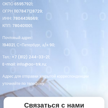
ОКПО 65957921;
ОГРН 1107847128729;
ИНН: 7804436569;
КПП: 780401001;
Почтовый адрес:
194021, С-Петербург, а/я 90;
Тел.:
+7 (812) 244-33-21
;
E-mail:
info@ao-trk.ru
;
Адрес для отправки закрытой корреспонденции
уточняйте по телефону
Связаться с нами