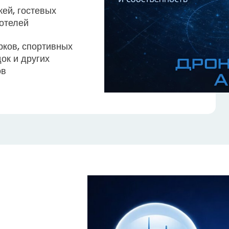
жей, гостевых
 отелей
рков, спортивных
ок и других
ов