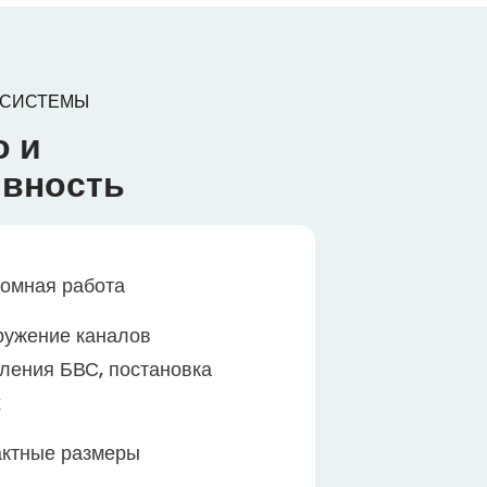
 СИСТЕМЫ
о и
вность
омная работа
ужение каналов
ления БВС, постановка
х
ктные размеры