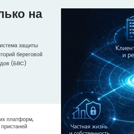
лько на
система защиты
иторий береговой
удов (БВС)
их платформ,
 пристаней