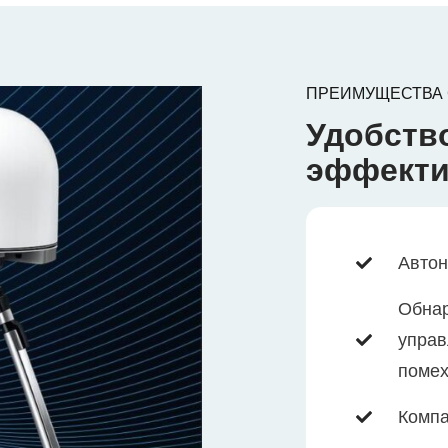
ПРЕИМУЩЕСТВА
Удобств
эффекти
Автон
Обнар
управ
поме
Компа