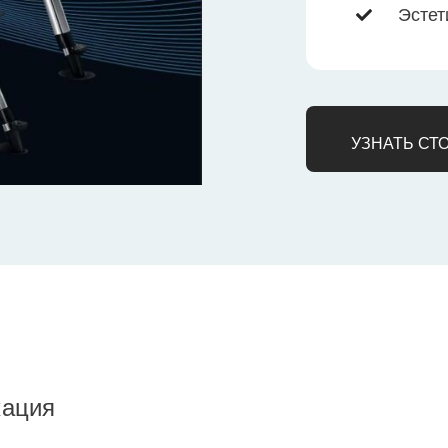
Эстет
УЗНАТЬ СТ
кация