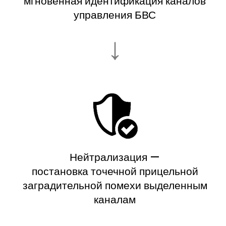
мгновенная идентификация каналов
управления БВС
↓
Нейтрализация —
постановка точечной прицельной
заградительной помехи выделенным
каналам