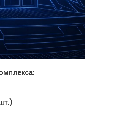
омплекса:
шт.)