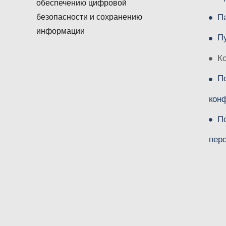
обеспечению цифровой
П
безопасности и сохранению
информации
П
К
П
кон
П
пер