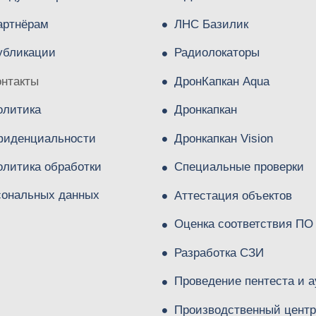
артнёрам
ЛНС Базилик
убликации
Радиолокаторы
онтакты
ДронКапкан Aqua
олитика
Дронкапкан
фиденциальности
Дронкапкан Vision
олитика обработки
Специальные проверки
сональных данных
Аттестация объектов
Оценка соответствия ПО
Разработка СЗИ
Проведение пентеста и а
Производственный центр