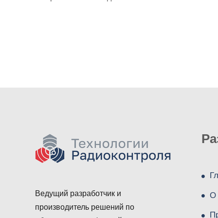
Ра
Г
Ведущий разработчик и
О
производитель решений по
П