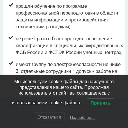
прошли обучение по программе
профессиональной переподготовки в области
защиты информации и противодействия
техническим разведкам;
не реже 1 раза в 5 лет проходят повышение
квалификации в специальных аккредитованных
ФСБ России и ФСТЭК России учебных центрах;
имеют группу по электробезопасности не ниже
3, отдельные сотрудники - допуск к работе на
высоте и с источниками ионизирующего
Мы используем cookie-файлы для наилучшего
излучения.
представления нашего сайта. Продолжая
использовать этот сайт, вы соглашаетесь с
использованием cookie-файлов.
Принять
Контакты и реквизиты
Отказаться
для официальных запросов
Подробнее…