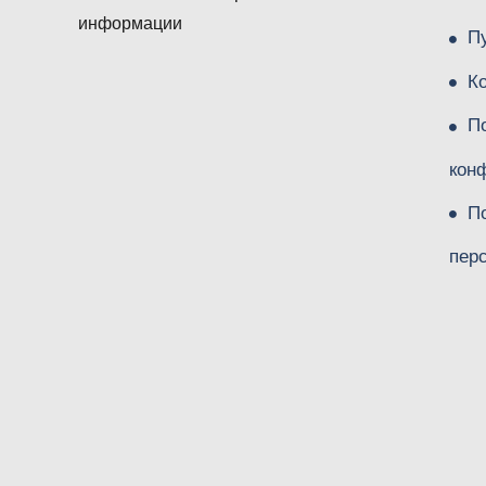
информации
П
К
П
кон
П
пер