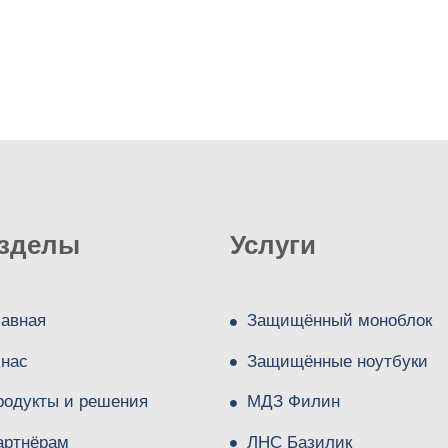
зделы
Услуги
лавная
Защищённый моноблок
 нас
Защищённые ноутбуки
родукты и решения
МДЗ Филин
артнёрам
ЛНС Базилик