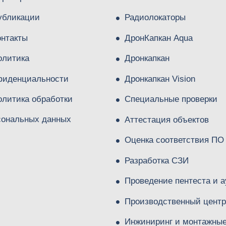
убликации
Радиолокаторы
онтакты
ДронКапкан Aqua
олитика
Дронкапкан
фиденциальности
Дронкапкан Vision
олитика обработки
Специальные проверки
сональных данных
Аттестация объектов
Оценка соответствия ПО
Разработка СЗИ
Проведение пентеста и а
Производственный центр
Инжиниринг и монтажны