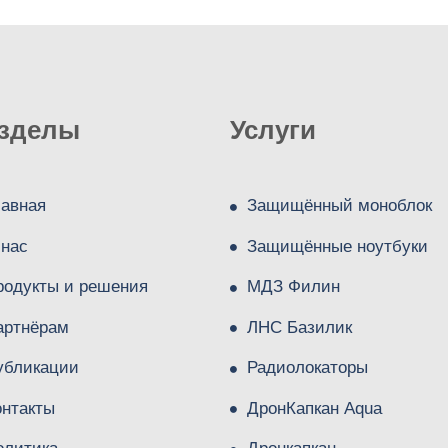
зделы
Услуги
лавная
Защищённый моноблок
 нас
Защищённые ноутбуки
родукты и решения
МДЗ Филин
артнёрам
ЛНС Базилик
убликации
Радиолокаторы
онтакты
ДронКапкан Aqua