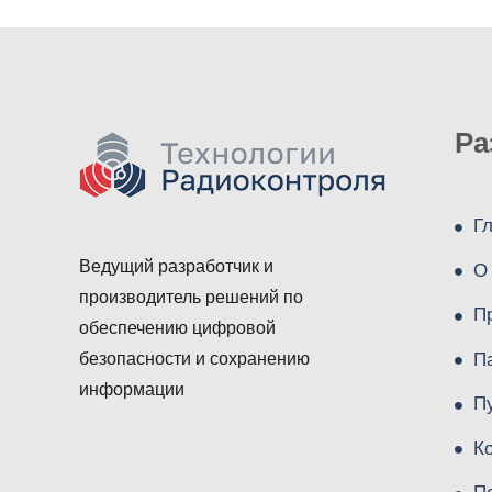
Ра
Г
Ведущий разработчик и
О
производитель решений по
П
обеспечению цифровой
П
безопасности и сохранению
информации
П
К