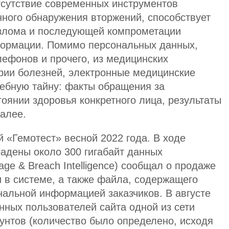
тсутствие современных инструментов
нного обнаружения вторжений, способствует
злома и последующей компрометации
формации. Помимо персональных данных,
лефонов и прочего, из медицинских
рии болезней, электронные медицинские
ачебную тайну: факты обращения за
оянии здоровья конкретного лица, результаты
далее.
 «Гемотест» весной 2022 года. В ходе
адены около 300 гигабайт данных
ge & Breach Intelligence) сообщал о продаже
и в системе, а также файла, содержащего
нальной информацией заказчиков. В августе
нных пользователей сайта одной из сети
аунтов (количество было определено, исходя