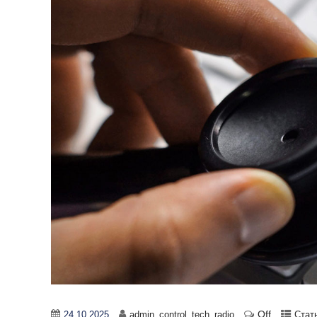
Off
24.10.2025
admin_control_tech_radio
Стат