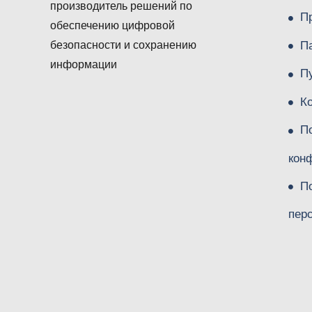
производитель решений по
П
обеспечению цифровой
П
безопасности и сохранению
информации
П
К
П
кон
П
пер