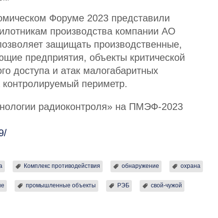
омическом Форуме 2023 представили
илотникам производства компании АО
позволяет защищать производственные,
ющие предприятия, объекты критической
го доступа и атак малогабаритных
а контролируемый периметр.
хнологии радиоконтроля» на ПМЭФ-2023
9/
а
Комплекс противодействия
обнаружение
охрана
ие
промышленные объекты
РЭБ
свой-чужой