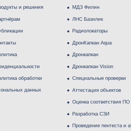
родукты и решения
МДЗ Филин
артнёрам
ЛНС Базилик
убликации
Радиолокаторы
онтакты
ДронКапкан Aqua
олитика
Дронкапкан
фиденциальности
Дронкапкан Vision
олитика обработки
Специальные проверки
сональных данных
Аттестация объектов
Оценка соответствия ПО
Разработка СЗИ
Проведение пентеста и а