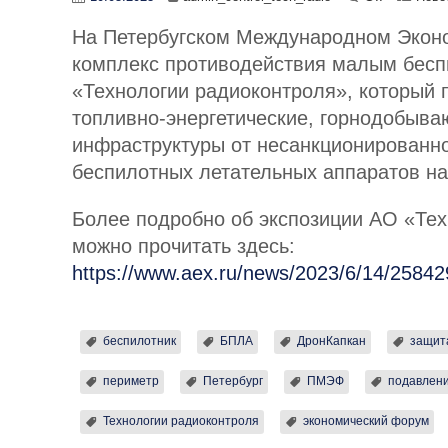
На Петербугском Международном Экон
комплекс противодействия малым бесп
«Технологии радиоконтроля», который 
топливно-энергетические, горнодобыва
инфраструктуры от несанкционированно
беспилотных летательных аппаратов н
Более подробно об экспозиции АО «Те
можно прочитать здесь:
https://www.aex.ru/news/2023/6/14/25842
беспилотник
БПЛА
ДронКапкан
защит
периметр
Петербург
ПМЭФ
подавлен
Технологии радиоконтроля
экономический форум