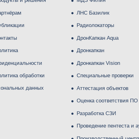
родукты и решения
МДЗ Филин
артнёрам
ЛНС Базилик
убликации
Радиолокаторы
онтакты
ДронКапкан Aqua
олитика
Дронкапкан
фиденциальности
Дронкапкан Vision
олитика обработки
Специальные проверки
сональных данных
Аттестация объектов
Оценка соответствия ПО
Разработка СЗИ
Проведение пентеста и а
Производственный центр