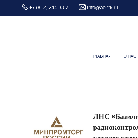
+7 (812) 244-33-21
info@ao-trk.ru
ГЛАВНАЯ
О НАС
ЛНС «Базили
радиоконтрол
каталог про