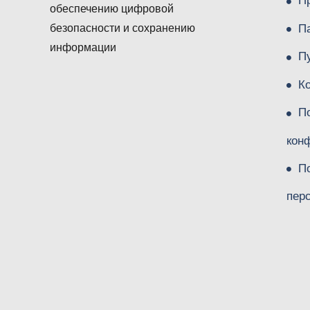
П
обеспечению цифровой
П
безопасности и сохранению
информации
П
К
П
кон
П
пер