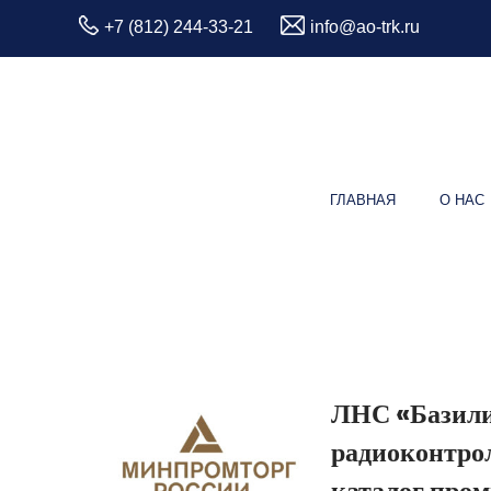
+7 (812) 244-33-21
info@ao-trk.ru
ГЛАВНАЯ
О НАС
ЛНС «Базили
радиоконтрол
каталог про