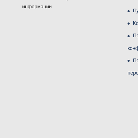
информации
П
К
П
кон
П
пер