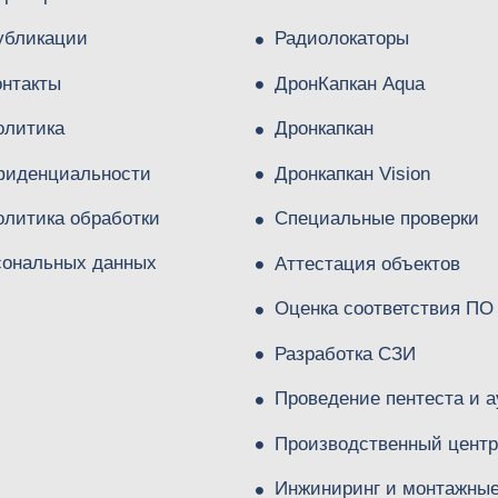
убликации
Радиолокаторы
онтакты
ДронКапкан Aqua
олитика
Дронкапкан
фиденциальности
Дронкапкан Vision
олитика обработки
Специальные проверки
сональных данных
Аттестация объектов
Оценка соответствия ПО
Разработка СЗИ
Проведение пентеста и а
Производственный центр
Инжиниринг и монтажны