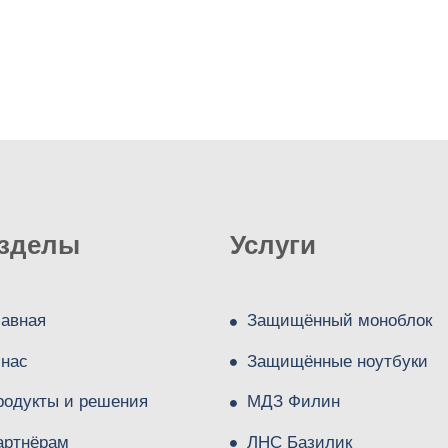
зделы
Услуги
лавная
Защищённый моноблок
 нас
Защищённые ноутбуки
родукты и решения
МДЗ Филин
артнёрам
ЛНС Базилик