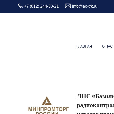
+7 (812) 244-33-21
info@ao-trk.ru
ГЛАВНАЯ
О НАС
ЛНС «Базили
радиоконтрол
каталог про