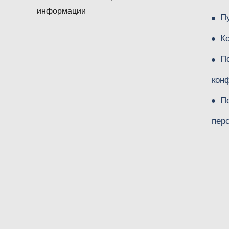
информации
П
К
П
кон
П
пер