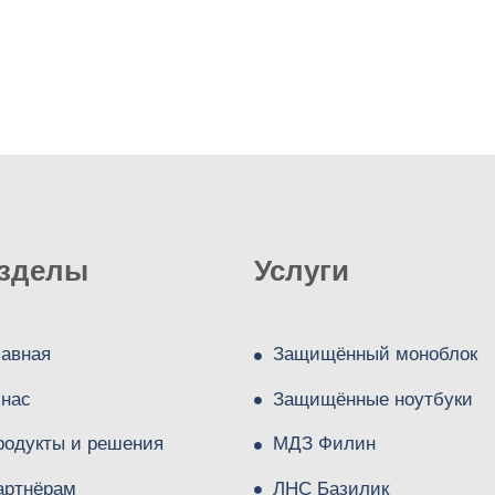
зделы
Услуги
лавная
Защищённый моноблок
 нас
Защищённые ноутбуки
родукты и решения
МДЗ Филин
артнёрам
ЛНС Базилик