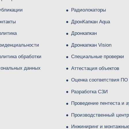
убликации
Радиолокаторы
онтакты
ДронКапкан Aqua
олитика
Дронкапкан
фиденциальности
Дронкапкан Vision
олитика обработки
Специальные проверки
сональных данных
Аттестация объектов
Оценка соответствия ПО
Разработка СЗИ
Проведение пентеста и а
Производственный центр
Инжиниринг и монтажны