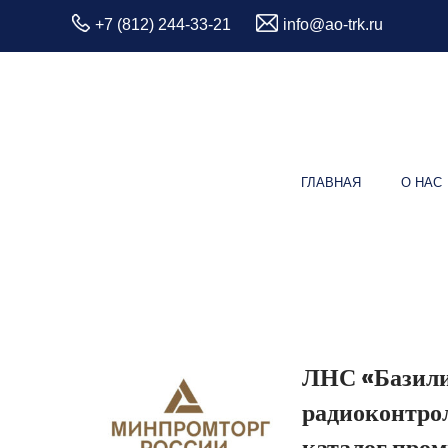
+7 (812) 244-33-21
info@ao-trk.ru
ГЛАВНАЯ
О НАС
ЛНС «Базили
радиоконтрол
каталог про