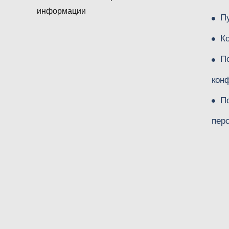
информации
П
К
П
кон
П
пер