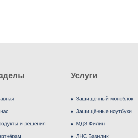
зделы
Услуги
лавная
Защищённый моноблок
 нас
Защищённые ноутбуки
родукты и решения
МДЗ Филин
артнёрам
ЛНС Базилик