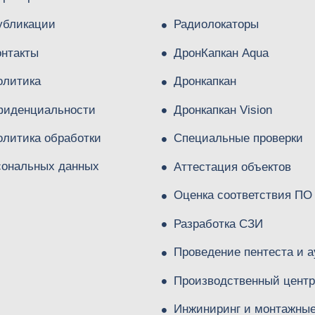
убликации
Радиолокаторы
онтакты
ДронКапкан Aqua
олитика
Дронкапкан
фиденциальности
Дронкапкан Vision
олитика обработки
Специальные проверки
сональных данных
Аттестация объектов
Оценка соответствия ПО
Разработка СЗИ
Проведение пентеста и а
Производственный центр
Инжиниринг и монтажны